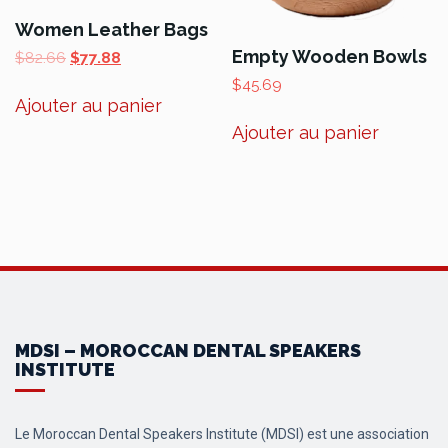
Women Leather Bags
Empty Wooden Bowls
Le
Le
$
82.66
$
77.88
prix
prix
$
45.69
initial
actuel
Ajouter au panier
était :
est :
Ajouter au panier
$82.66.
$77.88.
MDSI – MOROCCAN DENTAL SPEAKERS
INSTITUTE
Le Moroccan Dental Speakers Institute (MDSI) est une association