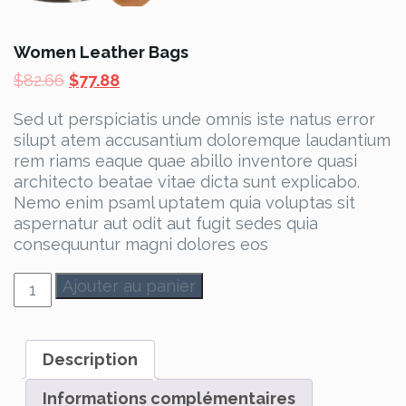
Women Leather Bags
Le
Le
$
82.66
$
77.88
prix
prix
Sed ut perspiciatis unde omnis iste natus error
initial
actuel
silupt atem accusantium doloremque laudantium
était :
est :
rem riams eaque quae abillo inventore quasi
$82.66.
$77.88.
architecto beatae vitae dicta sunt explicabo.
Nemo enim psaml uptatem quia voluptas sit
aspernatur aut odit aut fugit sedes quia
consequuntur magni dolores eos
quantité
Ajouter au panier
de
Women
Leather
Description
Bags
Informations complémentaires