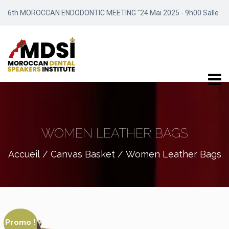
6th MOROCCAN ENDODONTIC MEETING "24 Mai 2025 - 9h00 Salle
Meydene / Marrakech"
WOMEN LEATHER BAGS
Accueil
/
Canvas Basket
/ Women Leather Bags
Promo !