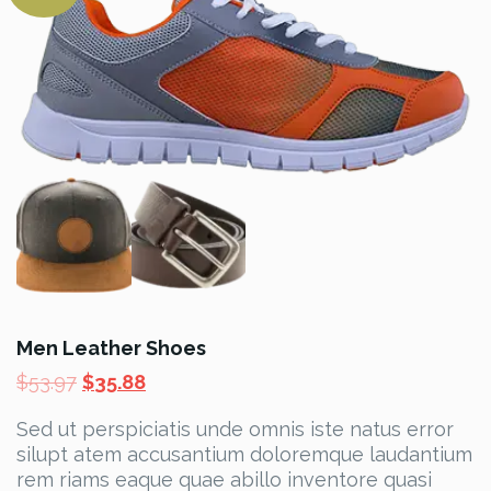
Men Leather Shoes
Le
Le
$
53.97
$
35.88
prix
prix
Sed ut perspiciatis unde omnis iste natus error
initial
actuel
silupt atem accusantium doloremque laudantium
était :
est :
rem riams eaque quae abillo inventore quasi
$53.97.
$35.88.