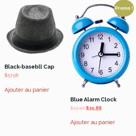
Promo !
Black-basebll Cap
$
57.58
Ajouter au panier
Blue Alarm Clock
Le
Le
$
53.97
$
35.88
prix
prix
initial
actuel
Ajouter au panier
était :
est :
$53.97.
$35.88.