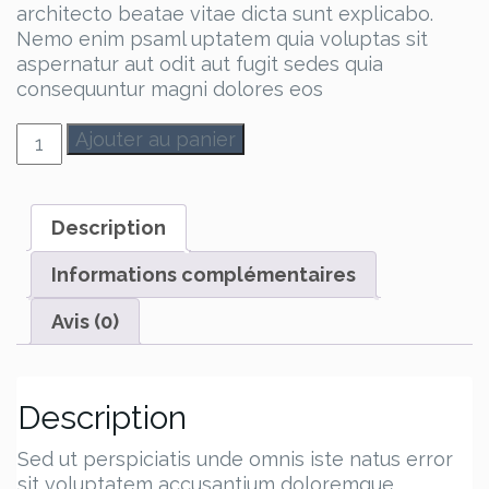
architecto beatae vitae dicta sunt explicabo.
Nemo enim psaml uptatem quia voluptas sit
aspernatur aut odit aut fugit sedes quia
consequuntur magni dolores eos
quantité
Ajouter au panier
de
Men
Leather
Description
Shoes
Informations complémentaires
Avis (0)
Description
Sed ut perspiciatis unde omnis iste natus error
sit voluptatem accusantium doloremque