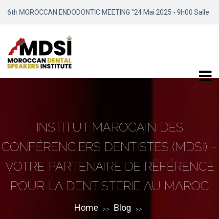
6th MOROCCAN ENDODONTIC MEETING "24 Mai 2025 - 9h00 Salle
Meydene / Marrakech"
INSTITUT MAROCAIN DES
CONFÉRENCIERS DENTISTES (MDSI) –
VOTRE PARTENAIRE DE RÉFÉRENCE
POUR LA DENTISTERIE AU MAROC
Home
Blog
>>
>>