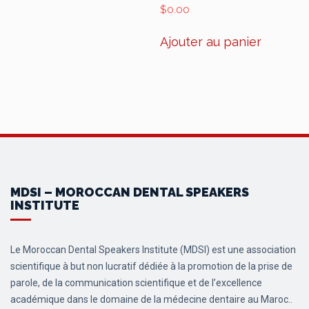
$
0.00
plusieurs
variations.
Ajouter au panier
Les
options
peuvent
être
choisies
sur
la
page
du
produit
MDSI – MOROCCAN DENTAL SPEAKERS
INSTITUTE
Le Moroccan Dental Speakers Institute (MDSI) est une association
scientifique à but non lucratif dédiée à la promotion de la prise de
parole, de la communication scientifique et de l’excellence
académique dans le domaine de la médecine dentaire au Maroc..