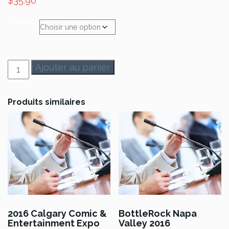
$
35.90
PACKAGE
quantité
Ajouter au panier
de
SoulFuelWV
2016
Produits similaires
-
Christian
Music
Festival
2016 Calgary Comic &
BottleRock Napa
Entertainment Expo
Valley 2016