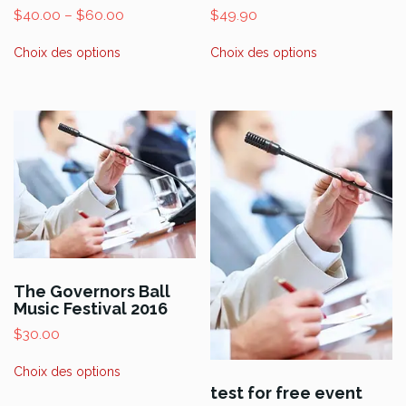
$
40.00
–
$
60.00
$
49.90
Ce
Ce
Choix des options
Choix des options
produit
produit
a
a
plusieurs
plusieurs
variations.
variations.
Les
Les
options
options
peuvent
peuvent
être
être
choisies
choisies
sur
sur
la
la
page
page
The Governors Ball
Music Festival 2016
du
du
produit
produit
$
30.00
Ce
Choix des options
produit
test for free event
a