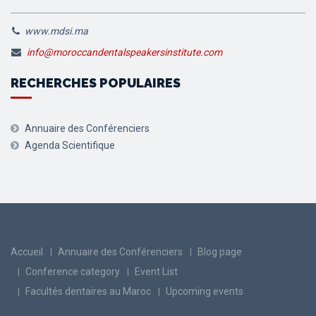
www.mdsi.ma
info@moroccandentalspeakersinstitute.com
RECHERCHES POPULAIRES
Annuaire des Conférenciers
Agenda Scientifique
Accueil
Annuaire des Conférenciers
Blog page
Conference category
Event List
Facultés dentaires au Maroc
Upcoming events