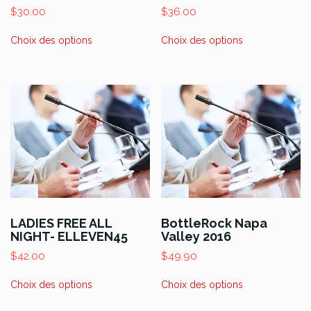
$
30.00
$
36.00
Ce
Ce
Choix des options
Choix des options
produit
produit
a
a
plusieurs
plusieurs
variations.
variations.
Les
Les
options
options
peuvent
peuvent
être
être
choisies
choisies
sur
sur
la
la
page
page
LADIES FREE ALL
BottleRock Napa
NIGHT- ELLEVEN45
Valley 2016
du
du
produit
produit
$
42.00
$
49.90
Ce
Ce
Choix des options
Choix des options
produit
produit
a
a