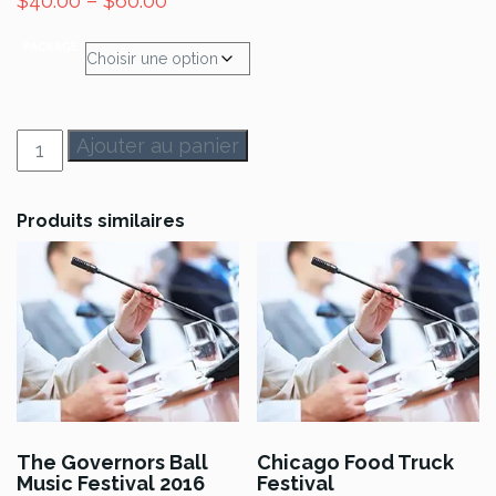
$
40.00
–
$
60.00
PACKAGE
quantité
Ajouter au panier
de
2016
Calgary
Produits similaires
Comic
&
Entertainment
Expo
The Governors Ball
Chicago Food Truck
Music Festival 2016
Festival