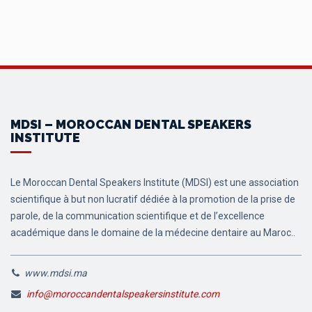
plusieurs
plusieurs
variations.
variations.
Les
Les
options
options
peuvent
peuvent
être
être
choisies
choisies
MDSI – MOROCCAN DENTAL SPEAKERS
sur
sur
INSTITUTE
la
la
page
page
du
du
Le Moroccan Dental Speakers Institute (MDSI) est une association
produit
produit
scientifique à but non lucratif dédiée à la promotion de la prise de
parole, de la communication scientifique et de l’excellence
académique dans le domaine de la médecine dentaire au Maroc..
www.mdsi.ma
info@moroccandentalspeakersinstitute.com